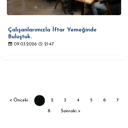
Çalışanlarımızla İftar Yemeğinde
Buluştuk.
09.03.2026
21:47
< Önceki
1
2
3
4
5
6
7
8
Sonraki >