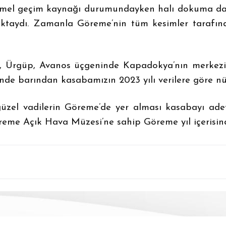
emel geçim kaynağı durumundayken halı dokuma da 
ktaydı. Zamanla Göreme’nin tüm kesimler tarafınd
 Ürgüp, Avanos üçgeninde Kapadokya’nın merkezinde
inde barından kasabamızın 2023 yılı verilere göre nü
en güzel vadilerin Göreme’de yer alması kasabayı a
reme Açık Hava Müzesi’ne sahip Göreme yıl içerisinde