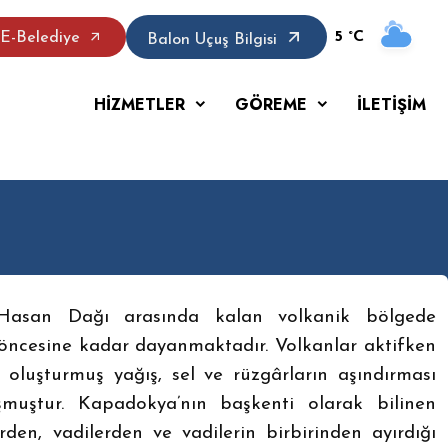
5 °C
E-Belediye
Balon Uçuş Bilgisi
HİZMETLER
GÖREME
İLETİŞİM
 Hasan Dağı arasında kalan volkanik bölgede
öncesine kadar dayanmaktadır. Volkanlar aktifken
 oluşturmuş yağış, sel ve rüzgârların aşındırması
uştur. Kapadokya’nın başkenti olarak bilinen
en, vadilerden ve vadilerin birbirinden ayırdığı