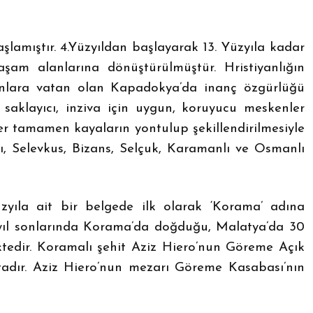
lamıştır. 4.Yüzyıldan başlayarak 13. Yüzyıla kadar
yaşam alanlarına dönüştürülmüştür. Hristiyanlığın
anlara vatan olan Kapadokya’da inanç özgürlüğü
saklayıcı, inziva için uygun, koruyucu meskenler
er tamamen kayaların yontulup şekillendirilmesiyle
ası, Selevkus, Bizans, Selçuk, Karamanlı ve Osmanlı
zyıla ait bir belgede ilk olarak ‘Korama’ adına
zyıl sonlarında Korama’da doğduğu, Malatya’da 30
ektedir. Koramalı şehit Aziz Hiero’nun Göreme Açık
tadır. Aziz Hiero’nun mezarı Göreme Kasabası’nın