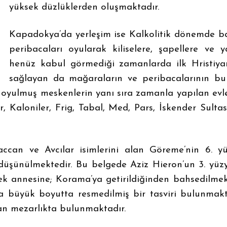
yüksek düzlüklerden oluşmaktadır.
Kapadokya’da yerleşim ise Kalkolitik dönemde baş
peribacaları oyularak kiliselere, şapellere ve 
henüz kabul görmediği zamanlarda ilk Hristiy
sağlayan da mağaraların ve peribacalarının bu 
ne oyulmuş meskenlerin yanı sıra zamanla yapılan evl
ur, Kaloniler, Frig, Tabal, Med, Pars, İskender Sult
can ve Avcılar isimlerini alan Göreme’nin 6. yü
 düşünülmektedir. Bu belgede Aziz Hieron’un 3. yü
lerek annesine; Korama’ya getirildiğinden bahsedilm
a büyük boyutta resmedilmiş bir tasviri bulunmak
ulan mezarlıkta bulunmaktadır.