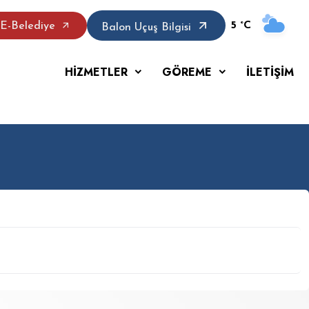
5 °C
E-Belediye
Balon Uçuş Bilgisi
HİZMETLER
GÖREME
İLETİŞİM