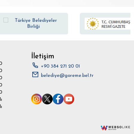
İletişim
0
+90 384 271 20 01
0
belediye@goreme.bel.tr
0
0
0
ı
ı