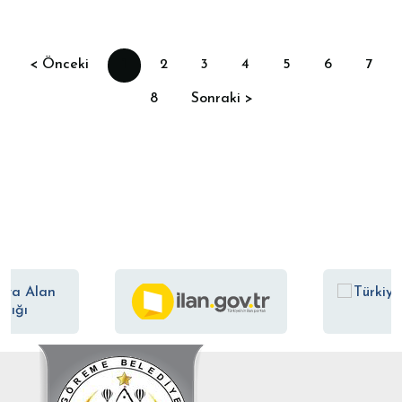
< Önceki
1
2
3
4
5
6
7
8
Sonraki >