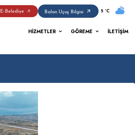
5 °C
E-Belediye
Balon Uçuş Bilgisi
HİZMETLER
GÖREME
İLETİŞİM