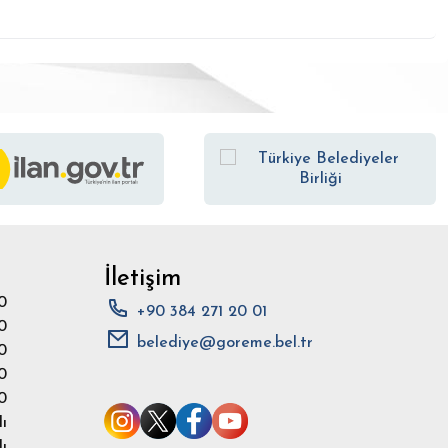
İletişim
0
+90 384 271 20 01
0
belediye@goreme.bel.tr
0
0
0
ı
ı