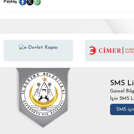
Paylaş :
SMS Li
Güncel Bilg
İçin SMS L
SMS için