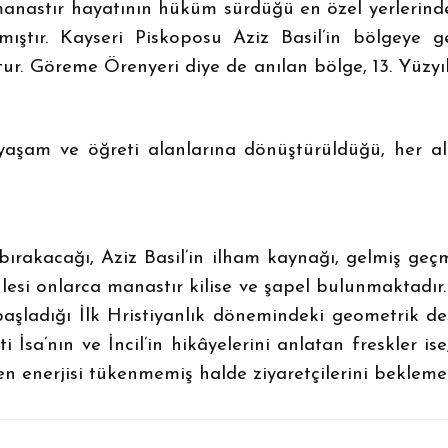
 manastır hayatının hüküm sürdüğü en özel yerlerind
mıştır. Kayseri Piskoposu Aziz Basil’in bölgeye g
r. Göreme Örenyeri diye de anılan bölge, 13. Yüzyı
şam ve öğreti alanlarına dönüştürüldüğü, her alan
akacağı, Aziz Basil’in ilham kaynağı, gelmiş geçmi
esi onlarca manastır kilise ve şapel bulunmaktadır.
başladığı İlk Hristiyanlık dönemindeki geometrik de
i İsa’nın ve İncil’in hikâyelerini anlatan freskler 
en enerjisi tükenmemiş halde ziyaretçilerini beklemek