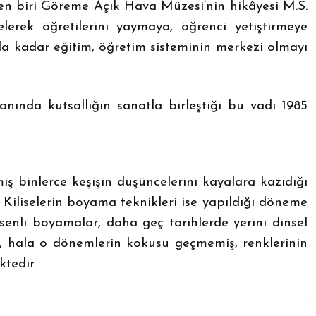
en biri Göreme Açık Hava Müzesi’nin hikâyesi M.S.
elerek öğretilerini yaymaya, öğrenci yetiştirmeye
la kadar eğitim, öğretim sisteminin merkezi olmayı
ında kutsallığın sanatla birleştiği bu vadi 1985
ş binlerce keşişin düşüncelerini kayalara kazıdığı
 Kiliselerin boyama teknikleri ise yapıldığı döneme
senli boyamalar, daha geç tarihlerde yerini dinsel
ise, hala o dönemlerin kokusu geçmemiş, renklerinin
tedir.