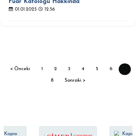
Fuar Katoloğu Hakkında
01.01.2025
12:56
< Önceki
1
2
3
4
5
6
7
8
Sonraki >