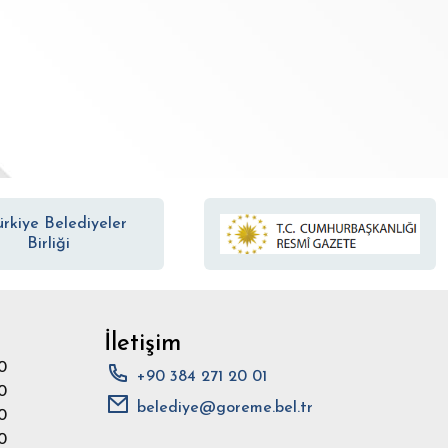
İletişim
0
+90 384 271 20 01
0
belediye@goreme.bel.tr
0
0