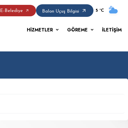
5 °C
E-Belediye
Balon Uçuş Bilgisi
HİZMETLER
GÖREME
İLETİŞİM