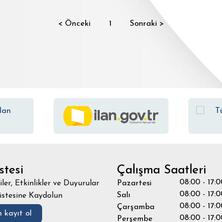
< Önceki
1
Sonraki >
stesi
Çalışma Saatleri
08:00 - 17:0
iler, Etkinlikler ve Duyurular
Pazartesi
08:00 - 17:0
Salı
istesine Kaydolun
08:00 - 17:0
Çarşamba
 kayıt ol
08:00 - 17:0
Perşembe