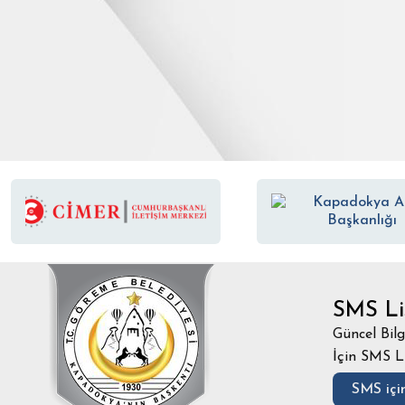
SMS Li
Güncel Bilg
İçin SMS L
SMS için