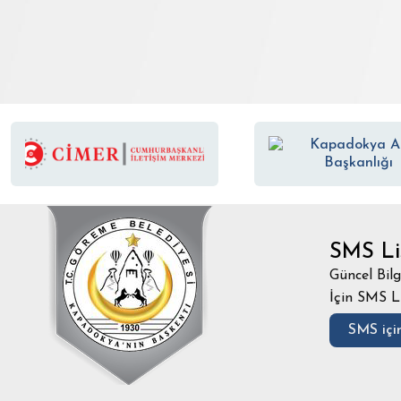
SMS Li
Güncel Bilg
İçin SMS L
SMS için