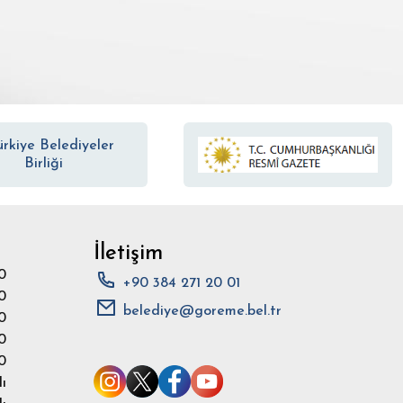
İletişim
0
+90 384 271 20 01
0
belediye@goreme.bel.tr
0
0
0
ı