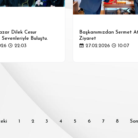
azar Dilek Cesur
Başkanımızdan Sermet A
Sevenleriyle Buluştu.
Ziyaret
026
22:03
27.02.2026
10:07
eki
1
2
3
4
5
6
7
8
Son