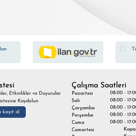
stesi
Çalışma Saatleri
08:00 - 17:0
iler, Etkinlikler ve Duyurular
Pazartesi
08:00 - 17:0
Salı
istesine Kaydolun
08:00 - 17:0
Çarşamba
 kayıt ol
08:00 - 17:0
Perşembe
08:00 - 17:0
Cuma
Kapal
Cumartesi