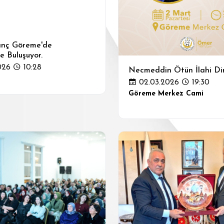
anç Göreme'de
e Buluşuyor.
026
10:28
Necmeddin Ötün İlahi Din
02.03.2026
19:30
Göreme Merkez Cami