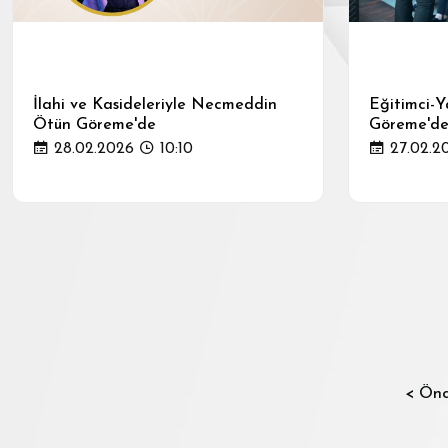
İlahi ve Kasideleriyle Necmeddin
Eğitimci-Y
Ötün Göreme'de
Göreme'de 
28.02.2026
10:10
27.02.2
< Önc