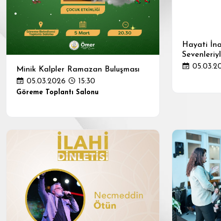
Hayati İn
Sevenleriyl
05.03.2
Minik Kalpler Ramazan Buluşması
05.03.2026
15:30
Göreme Toplantı Salonu