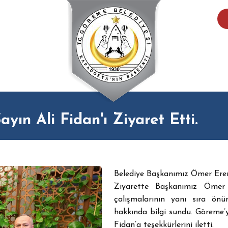
yın Ali Fidan'ı Ziyaret Etti.
Belediye Başkanımız Ömer Eren,
Ziyarette Başkanımız Ömer Er
çalışmalarının yanı sıra ön
hakkında bilgi sundu. Göreme’y
Fidan’a teşekkürlerini iletti.