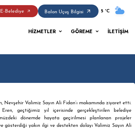
5 °C
E-Belediye
Balon Uçuş Bilgisi
HİZMETLER
GÖREME
İLETİŞİM
 Nevşehir Valimiz Sayın Ali Fidan’ı makamında ziyaret etti.
en, geçtiğimiz yıl içerisinde gerçekleştirilen belediye
ümüzdeki dönemde hayata geçirilmesi planlanan projeler
e gösterdiği yakın ilgi ve destekten dolayı Valimiz Sayın Ali