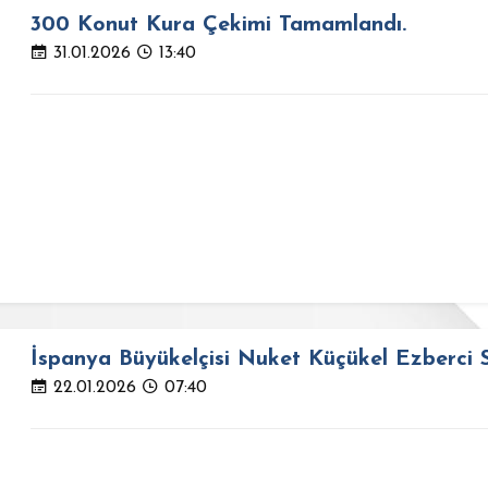
300 Konut Kura Çekimi Tamamlandı.
31.01.2026
13:40
İspanya Büyükelçisi Nuket Küçükel Ezberci S
22.01.2026
07:40