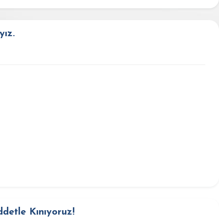
ız.
ddetle Kınıyoruz!