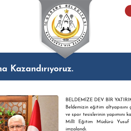
a Kazandırıyoruz.
BELDEMİZE DEV BİR YATIR
Beldemizin eğitim altyapısını g
ve spor tesislerinin yapımını k
Millî Eğitim Müdürü Yusuf 
imzalandı.