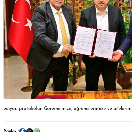
ediyor; protokolün Göreme’mize, öğrencilerimize ve ailelerimi
Paylaş :