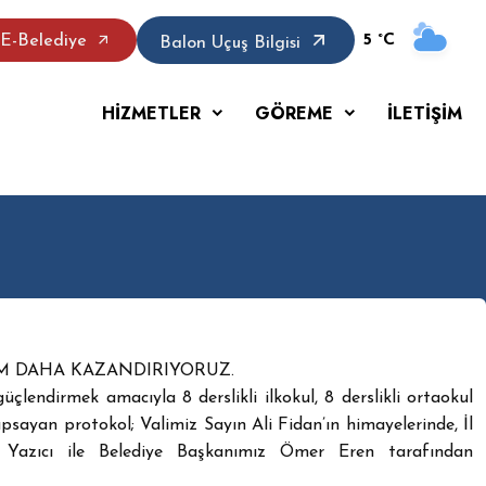
5 °C
E-Belediye
Balon Uçuş Bilgisi
HİZMETLER
GÖREME
İLETİŞİM
IM DAHA KAZANDIRIYORUZ.
üçlendirmek amacıyla 8 derslikli ilkokul, 8 derslikli ortaokul
apsayan protokol; Valimiz Sayın Ali Fidan’ın himayelerinde, İl
Yazıcı ile Belediye Başkanımız Ömer Eren tarafından