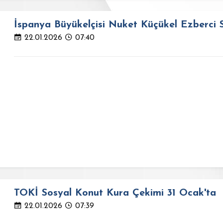
İspanya Büyükelçisi Nuket Küçükel Ezberci S
22.01.2026
07:40
TOKİ Sosyal Konut Kura Çekimi 31 Ocak'ta
22.01.2026
07:39