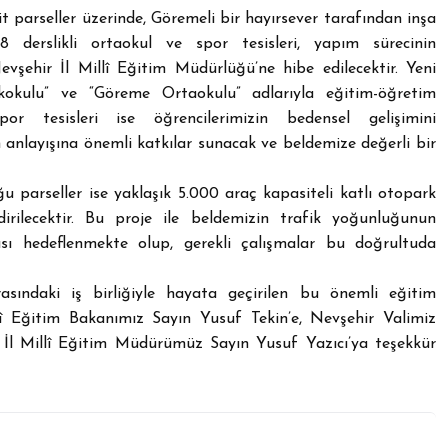
t parseller üzerinde, Göremeli bir hayırsever tarafından inşa
, 8 derslikli ortaokul ve spor tesisleri, yapım sürecinin
şehir İl Millî Eğitim Müdürlüğü’ne hibe edilecektir. Yeni
kokulu” ve “Göreme Ortaokulu” adlarıyla eğitim-öğretim
spor tesisleri ise öğrencilerimizin bedensel gelişimini
 anlayışına önemli katkılar sunacak ve beldemize değerli bir
 parseller ise yaklaşık 5.000 araç kapasiteli katlı otopark
irilecektir. Bu proje ile beldemizin trafik yoğunluğunun
sı hedeflenmekte olup, gerekli çalışmalar bu doğrultuda
rasındaki iş birliğiyle hayata geçirilen bu önemli eğitim
î Eğitim Bakanımız Sayın Yusuf Tekin’e, Nevşehir Valimiz
 İl Millî Eğitim Müdürümüz Sayın Yusuf Yazıcı’ya teşekkür