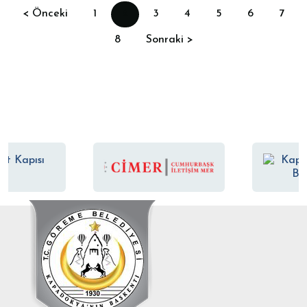
< Önceki
1
2
3
4
5
6
7
8
Sonraki >