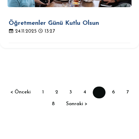
Öğretmenler Günü Kutlu Olsun
24.11.2025
13:27
< Önceki
1
2
3
4
5
6
7
8
Sonraki >