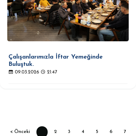
Çalışanlarımızla İftar Yemeğinde
Buluştuk.
09.03.2026
21:47
< Önceki
1
2
3
4
5
6
7