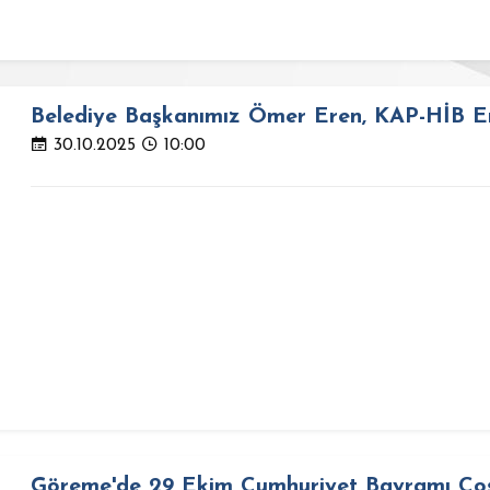
Belediye Başkanımız Ömer Eren, KAP-HİB Enc
30.10.2025
10:00
Göreme'de 29 Ekim Cumhuriyet Bayramı Coş