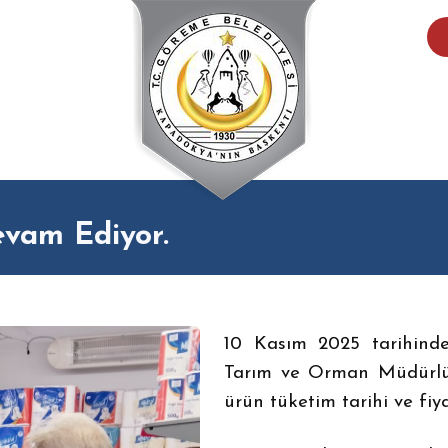
evam Ediyor.
10 Kasım 2025 tarihinde
Tarım ve Orman Müdürlüğ
ürün tüketim tarihi ve fiya