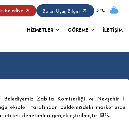
5 °C
E-Belediye
Balon Uçuş Bilgisi
HİZMETLER
GÖREME
İLETİŞİM
 Belediyemiz Zabıta Komiserliği ve Nevşehir İl
ü ekipleri tarafından beldemizdeki marketlerde
t etiketi denetimleri gerçekleştirilmiştir. 🛒🔍