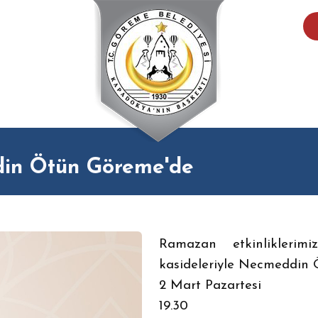
ddin Ötün Göreme'de
Ramazan etkinliklerim
kasideleriyle Necmeddin 
2 Mart Pazartesi
19.30