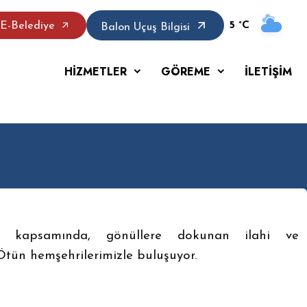
5 °C
E-Belediye
Balon Uçuş Bilgisi
HİZMETLER
GÖREME
İLETİŞİM
iz kapsamında, gönüllere dokunan ilahi ve
Ötün hemşehrilerimizle buluşuyor.