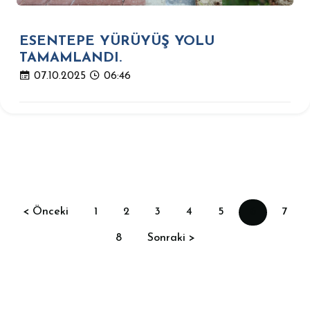
ESENTEPE YÜRÜYÜŞ YOLU
TAMAMLANDI.
07.10.2025
06:46
< Önceki
1
2
3
4
5
6
7
8
Sonraki >